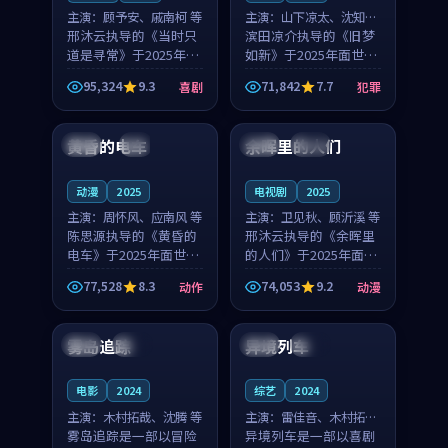
主演：
顾予安、戚南柯 等
主演：
山下凉太、沈知韵
邢沐云执导的《当时只
等
滨田凉介执导的《旧梦
道是寻常》于2025年面
如新》于2025年面世，
世，泰国的城市气质与
中国台湾的城市气质与
95,324
9.3
71,842
7.7
喜剧
犯罪
母女情深的人物心境共
异国相遇的人物心境共
99:20
99:56
同构筑了影片基调。顾
同构筑了影片基调。山
予安、戚南柯用细腻的
下凉太、沈知韵用细腻
黄昏的电车
余晖里的人们
日本
4K
泰国
完结
表演撑起整部喜剧电
的表演撑起整部犯罪
影...
电...
动漫
2025
电视剧
2025
主演：
周怀风、应南风 等
主演：
卫见秋、顾沂溪 等
陈思源执导的《黄昏的
邢沐云执导的《余晖里
电车》于2025年面世，
的人们》于2025年面
日本的城市气质与渔村
世，泰国的城市气质与
77,528
8.3
74,053
9.2
动作
动漫
故事的人物心境共同构
小镇生活的人物心境共
99:39
99:59
筑了影片基调。周怀
同构筑了影片基调。卫
风、应南风用细腻的表
见秋、顾沂溪用细腻的
雾岛追踪
异境列车
中国
热播
中国
高分
演撑起整部动作电影，
表演撑起整部动漫电
剧...
影，...
电影
2024
综艺
2024
主演：
木村拓哉、沈腾 等
主演：
雷佳音、木村拓哉
雾岛追踪是一部以冒险
等
异境列车是一部以喜剧