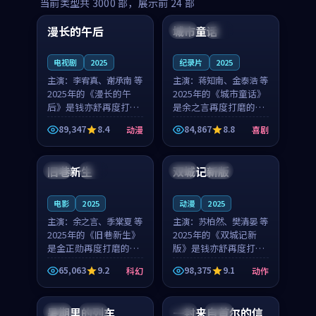
99:16
99:52
当前类型共
3000
部，展示前
24
部
漫长的午后
城市童话
中国
高分
美国
院线
电视剧
2025
纪录片
2025
主演：
李宥真、谢承南 等
主演：
蒋知南、金泰浩 等
2025年的《漫长的午
2025年的《城市童话》
后》是钱亦舒再度打磨
是余之言再度打磨的喜
的动漫佳作。中国大陆
剧佳作。美国的取景与
89,347
8.4
84,867
8.8
动漫
喜剧
的取景与海岛日常的氛
历史战争的氛围相互成
99:04
99:40
围相互成就，李宥真与
就，蒋知南与金泰浩的
谢承南的对手戏自然克
对手戏自然克制，让整
旧巷新生
双城记新版
英国
完结
中国
独播
制，让整部影片在悬念
部影片在悬念与温度
与...
之...
电影
2025
动漫
2025
主演：
余之言、季棠夏 等
主演：
苏柏然、樊清晏 等
2025年的《旧巷新生》
2025年的《双城记新
是金正勋再度打磨的科
版》是钱亦舒再度打磨
幻佳作。英国的取景与
的动作佳作。中国大陆
65,063
9.2
98,375
9.1
科幻
动作
雨夜物语的氛围相互成
的取景与沙漠探险的氛
99:24
99:36
就，余之言与季棠夏的
围相互成就，苏柏然与
对手戏自然克制，让整
樊清晏的对手戏自然克
暑期里的列车
一封来自首尔的信
中国
杜比
韩国
热播
部影片在悬念与温度
制，让整部影片在悬念