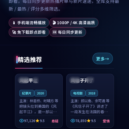
即看，每日同步更新热播片单与新片速递，全库支持最
新 / 最热 / 评分多维筛选。
📱 手机端流畅播放
🎬 1080P / 4K 高清画质
🚀 免下载即点即看
🆕 每日同步更新
精选推荐
更多
99:07
99:21
风起平江
风信子开了
美国
完结
法国
4K
纪录片
2020
电视剧
2018
主演：
林星桥、时晴方 等
主演：
颜以南、余可遇 等
把镜头拉到美国的《风
《风信子开了》讲述了
起平江》，是一部以时
一段发生在法国的春日
光记忆为底色的悬疑作
漫步故事。颜以南饰演
97,126
9.5
78,850
9.5
悬疑
爱情
品。林星桥和时晴方贡
的主角与余可遇的角色
99:53
99:32
献了2020年颇受关注的
因一场意外卷入更深的