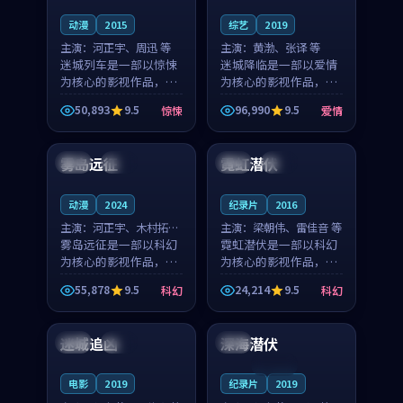
动漫
2015
综艺
2019
主演：
河正宇、周迅 等
主演：
黄渤、张译 等
迷城列车是一部以惊悚
迷城降临是一部以爱情
为核心的影视作品，围
为核心的影视作品，围
绕危机、反转与人物成
绕危机、反转与人物成
50,893
9.5
96,990
9.5
惊悚
爱情
长展开，整体节奏紧
长展开，整体节奏紧
99:36
99:26
凑，值得推荐观看。
凑，值得推荐观看。
雾岛远征
霓虹潜伏
美国
完结
泰国
院线
动漫
2024
纪录片
2016
主演：
河正宇、木村拓哉
主演：
梁朝伟、雷佳音 等
等
雾岛远征是一部以科幻
霓虹潜伏是一部以科幻
为核心的影视作品，围
为核心的影视作品，围
绕危机、反转与人物成
绕危机、反转与人物成
55,878
9.5
24,214
9.5
科幻
科幻
长展开，整体节奏紧
长展开，整体节奏紧
99:45
99:08
凑，值得推荐观看。
凑，值得推荐观看。
迷城追凶
深海潜伏
英国
院线
中国
连载中
电影
2019
纪录片
2019