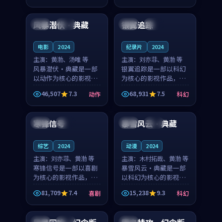
94:44
99:04
凑，值得推荐观看。
节奏紧凑，值得推荐观
看。
风暴潜伏·典藏
银翼追踪
中国
杜比
英国
杜比
电影
2024
纪录片
2024
主演：
黄渤、汤唯 等
主演：
刘亦菲、黄渤 等
风暴潜伏·典藏是一部
银翼追踪是一部以科幻
以动作为核心的影视作
为核心的影视作品，围
品，围绕危机、反转与
绕危机、反转与人物成
46,507
7.3
68,931
7.5
动作
科幻
人物成长展开，整体节
长展开，整体节奏紧
99:58
99:30
奏紧凑，值得推荐观
凑，值得推荐观看。
看。
寒锋信号
暴雪风云·典藏
美国
高分
中国
完结
综艺
2024
动漫
2024
主演：
刘亦菲、黄渤 等
主演：
木村拓哉、黄渤 等
寒锋信号是一部以喜剧
暴雪风云·典藏是一部
为核心的影视作品，围
以科幻为核心的影视作
绕危机、反转与人物成
品，围绕危机、反转与
81,709
7.4
15,238
9.3
喜剧
科幻
长展开，整体节奏紧
人物成长展开，整体节
99:53
99:57
凑，值得推荐观看。
奏紧凑，值得推荐观
看。
英国
热播
中国