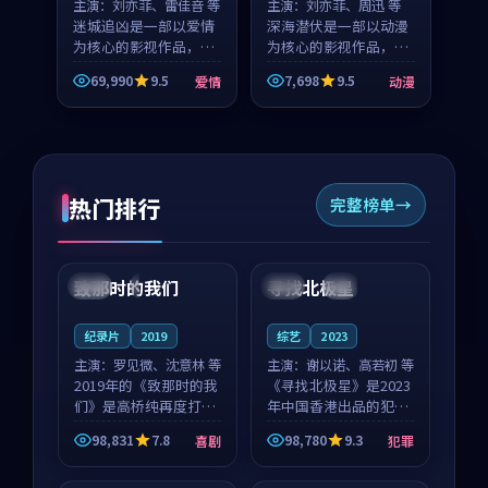
主演：
刘亦菲、雷佳音 等
主演：
刘亦菲、周迅 等
迷城追凶是一部以爱情
深海潜伏是一部以动漫
为核心的影视作品，围
为核心的影视作品，围
绕危机、反转与人物成
绕危机、反转与人物成
69,990
9.5
7,698
9.5
爱情
动漫
长展开，整体节奏紧
长展开，整体节奏紧
凑，值得推荐观看。
凑，值得推荐观看。
热门排行
完整榜单
99:22
99:18
致那时的我们
寻找北极星
中国
4K
中国
4K
纪录片
2019
综艺
2023
主演：
罗见微、沈意林 等
主演：
谢以诺、高若初 等
2019年的《致那时的我
《寻找北极星》是2023
们》是高桥纯再度打磨
年中国香港出品的犯罪
的喜剧佳作。中国大陆
新作，主创团队希望用
98,831
7.8
98,780
9.3
喜剧
犯罪
的取景与都市寓言的氛
公路冒险的故事让观众
99:44
99:40
围相互成就，罗见微与
停下来想一想。谢以诺