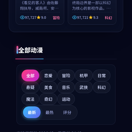
《看见的客人》由佐藤
终局边界是一部以科幻
翔执导，戚南柯、安星
为核心的影视作品，围
河领衔主演，是一部
绕危机、反转与人物成
97,727
9.0
97,721
9.3
冒险
科幻
2018年上映的泰国冒险
长展开，整体节奏紧
动漫。影片以海岸抒情
凑，值得推荐观看。
为切入，呈现一段从初
遇到告别都浸着真实情
绪...
全部动漫
全部
恋爱
冒险
机甲
日常
悬疑
美食
音乐
武侠
科幻
魔法
奇幻
运动
最新
最热
评分