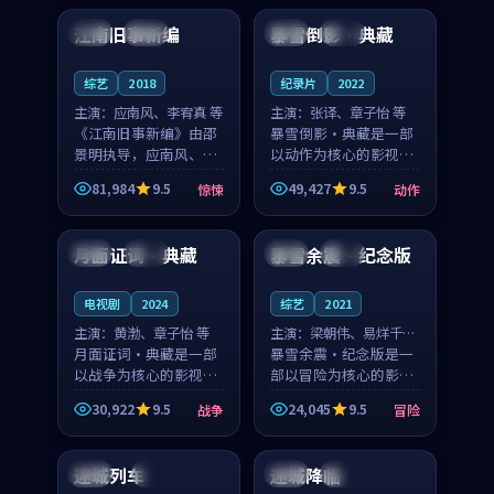
合作演出，影片在情感
纠葛，爱情元素贯穿始
江南旧事新编
暴雪倒影·典藏
日本
院线
中国
热播
层次与现实质感之间
终，节奏稳健而富有张
游...
力，...
综艺
2018
纪录片
2022
主演：
应南风、李宥真 等
主演：
张译、章子怡 等
《江南旧事新编》由邵
暴雪倒影·典藏是一部
景明执导，应南风、李
以动作为核心的影视作
宥真领衔主演，是一部
品，围绕危机、反转与
81,984
9.5
49,427
9.5
惊悚
动作
2018年上映的日本惊悚
人物成长展开，整体节
99:28
99:42
综艺。影片以邻里温情
奏紧凑，值得推荐观
为切入，呈现一段从初
看。
月面证词·典藏
暴雪余震·纪念版
中国
院线
法国
杜比
遇到告别都浸着真实
情...
电视剧
2024
综艺
2021
主演：
黄渤、章子怡 等
主演：
梁朝伟、易烊千玺
月面证词·典藏是一部
等
暴雪余震·纪念版是一
以战争为核心的影视作
部以冒险为核心的影视
品，围绕危机、反转与
作品，围绕危机、反转
30,922
9.5
24,045
9.5
战争
冒险
人物成长展开，整体节
与人物成长展开，整体
99:12
99:47
奏紧凑，值得推荐观
节奏紧凑，值得推荐观
看。
看。
迷城列车
迷城降临
英国
4K
中国
杜比