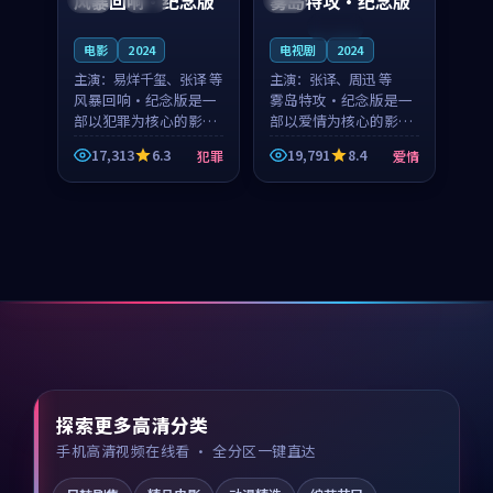
风暴回响·纪念版
雾岛特攻·纪念版
连载中
电影
2024
电视剧
2024
主演：
易烊千玺、张译 等
主演：
张译、周迅 等
风暴回响·纪念版是一
雾岛特攻·纪念版是一
部以犯罪为核心的影视
部以爱情为核心的影视
作品，围绕危机、反转
作品，围绕危机、反转
17,313
6.3
19,791
8.4
犯罪
爱情
与人物成长展开，整体
与人物成长展开，整体
节奏紧凑，值得推荐观
节奏紧凑，值得推荐观
看。
看。
探索更多高清分类
手机高清视频在线看 · 全分区一键直达