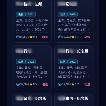
沈意林的对手戏自然克
领衔，高若初担任重要
草木皆兵：边境
双城记新版
泰国
独播
中国
独播
制，让整部影片在悬
角色，戚南柯的叙事
念...
节...
电影
2021
动漫
2025
主演：
莫如初、林星桥 等
主演：
苏柏然、樊清晏 等
邢沐云执导的《草木皆
2025年的《双城记新
兵：边境》于2021年面
版》是钱亦舒再度打磨
世，泰国的城市气质与
的动作佳作。中国大陆
98,570
9.4
98,375
9.1
科幻
动作
校园青春的人物心境共
的取景与沙漠探险的氛
99:44
99:43
同构筑了影片基调。莫
围相互成就，苏柏然与
如初、林星桥用细腻的
樊清晏的对手戏自然克
暗夜行动
天际行动·纪念版
法国
高分
中国
独播
表演撑起整部科幻电
制，让整部影片在悬念
影...
与...
综艺
2022
综艺
2021
主演：
黄渤、汤唯 等
主演：
周迅、刘亦菲 等
暗夜行动是一部以喜剧
天际行动·纪念版是一
为核心的影视作品，围
部以动漫为核心的影视
绕危机、反转与人物成
作品，围绕危机、反转
97,947
8.5
97,941
8.2
喜剧
动漫
长展开，整体节奏紧
与人物成长展开，整体
99:41
99:16
凑，值得推荐观看。
节奏紧凑，值得推荐观
看。
霓虹余震·纪念版
狂潮来信·纪念版
英国
4K
英国
连载中