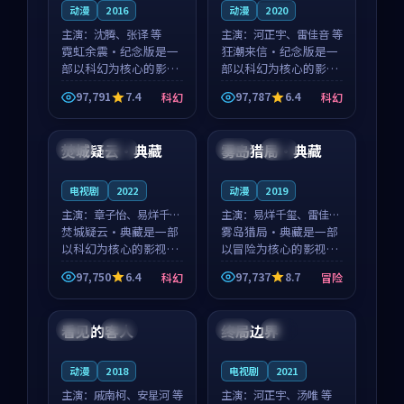
动漫
2016
动漫
2020
主演：
沈腾、张译 等
主演：
河正宇、雷佳音 等
霓虹余震·纪念版是一
狂潮来信·纪念版是一
部以科幻为核心的影视
部以科幻为核心的影视
作品，围绕危机、反转
作品，围绕危机、反转
97,791
7.4
97,787
6.4
科幻
科幻
与人物成长展开，整体
与人物成长展开，整体
99:28
99:11
节奏紧凑，值得推荐观
节奏紧凑，值得推荐观
看。
看。
焚城疑云·典藏
雾岛猎局·典藏
法国
完结
中国
独播
电视剧
2022
动漫
2019
主演：
章子怡、易烊千玺
主演：
易烊千玺、雷佳音
等
焚城疑云·典藏是一部
等
雾岛猎局·典藏是一部
以科幻为核心的影视作
以冒险为核心的影视作
品，围绕危机、反转与
品，围绕危机、反转与
97,750
6.4
97,737
8.7
科幻
冒险
人物成长展开，整体节
人物成长展开，整体节
99:05
99:14
奏紧凑，值得推荐观
奏紧凑，值得推荐观
看。
看。
看见的客人
终局边界
泰国
完结
中国
高分
动漫
2018
电视剧
2021
主演：
戚南柯、安星河 等
主演：
河正宇、汤唯 等