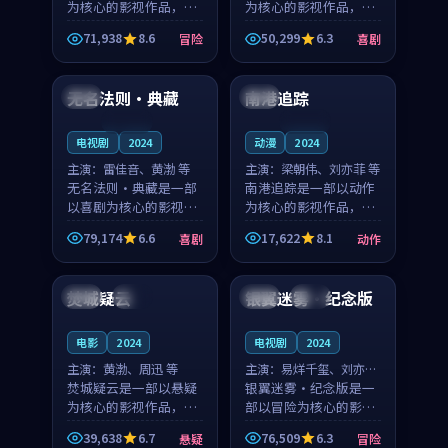
为核心的影视作品，围
为核心的影视作品，围
绕危机、反转与人物成
绕危机、反转与人物成
71,938
8.6
50,299
6.3
冒险
喜剧
长展开，整体节奏紧
长展开，整体节奏紧
99:26
99:18
凑，值得推荐观看。
凑，值得推荐观看。
无名法则·典藏
南港追踪
美国
泰国
连载中
连载中
电视剧
2024
动漫
2024
主演：
雷佳音、黄渤 等
主演：
梁朝伟、刘亦菲 等
无名法则·典藏是一部
南港追踪是一部以动作
以喜剧为核心的影视作
为核心的影视作品，围
品，围绕危机、反转与
绕危机、反转与人物成
79,174
6.6
17,622
8.1
喜剧
动作
人物成长展开，整体节
长展开，整体节奏紧
99:47
93:58
奏紧凑，值得推荐观
凑，值得推荐观看。
看。
焚城疑云
银翼迷雾·纪念版
日本
热播
日本
热播
电影
2024
电视剧
2024
主演：
黄渤、周迅 等
主演：
易烊千玺、刘亦菲
焚城疑云是一部以悬疑
等
银翼迷雾·纪念版是一
为核心的影视作品，围
部以冒险为核心的影视
绕危机、反转与人物成
作品，围绕危机、反转
39,638
6.7
76,509
6.3
悬疑
冒险
长展开，整体节奏紧
与人物成长展开，整体