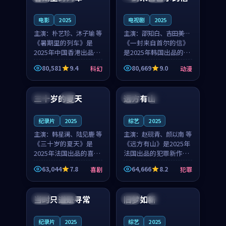
之...
与...
电影
2025
电视剧
2025
主演：
朴艺珍、沐子瑜 等
主演：
邵知白、吉田美琴
《暑期里的列车》是
等
《一封来自首尔的信》
2025年中国香港出品的
是2025年韩国出品的动
科幻新作，主创团队希
漫新作，主创团队希望
80,581
9.4
80,669
9.0
科幻
动漫
望用城市夜归人的故事
用高考往事的故事让观
99:12
99:48
让观众停下来想一想。
众停下来想一想。邵知
朴艺珍领衔，沐子瑜担
白领衔，吉田美琴担任
三十岁的夏天
远方有山
法国
4K
法国
独播
任重要角色，郑书延的
重要角色，谢承南的
叙...
叙...
纪录片
2025
综艺
2025
主演：
韩星澜、陆见鹿 等
主演：
赵砚青、颜以南 等
《三十岁的夏天》是
《远方有山》是2025年
2025年法国出品的喜剧
法国出品的犯罪新作，
新作，主创团队希望用
主创团队希望用高校追
63,044
7.8
64,666
8.2
喜剧
犯罪
深夜电台的故事让观众
梦的故事让观众停下来
99:32
99:08
停下来想一想。韩星澜
想一想。赵砚青领衔，
领衔，陆见鹿担任重要
颜以南担任重要角色，
当时只道是寻常
旧梦如新
泰国
杜比
中国
高分
角色，山田纯一的叙事
山田纯一的叙事节奏
节...
一...
纪录片
2025
综艺
2025